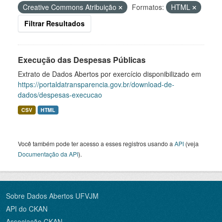
Creative Commons Atribuição
Formatos:
HTML
Filtrar Resultados
Execução das Despesas Públicas
Extrato de Dados Abertos por exercício disponibilizado em
https://portaldatransparencia.gov.br/download-de-
dados/despesas-execucao
CSV
HTML
Você também pode ter acesso a esses registros usando a
API
(veja
Documentação da API
).
Sobre Dados Abertos UFVJM
API do CKAN
Associação CKAN