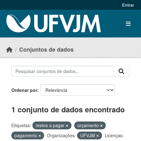
Skip to main content
Entrar
Conjuntos de dados
Ordenar por
1 conjunto de dados encontrado
Etiquetas:
restos a pagar
orçamento
pagamento
Organizações:
UFVJM
Licenças: