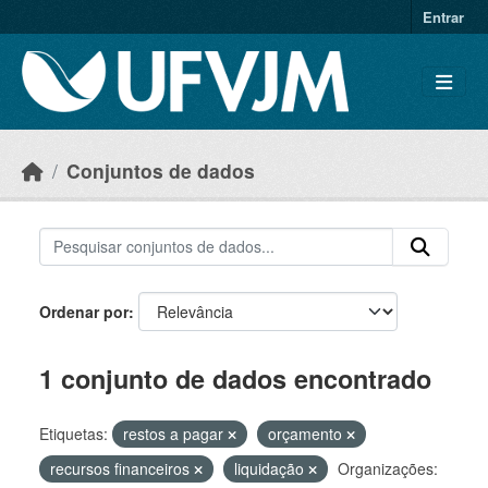
Skip to main content
Entrar
Conjuntos de dados
Ordenar por
1 conjunto de dados encontrado
Etiquetas:
restos a pagar
orçamento
recursos financeiros
liquidação
Organizações: