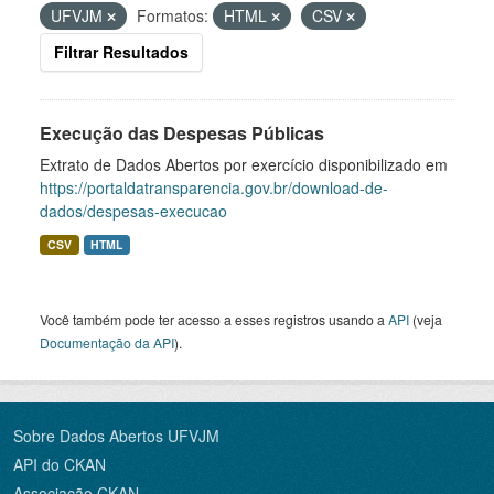
UFVJM
Formatos:
HTML
CSV
Filtrar Resultados
Execução das Despesas Públicas
Extrato de Dados Abertos por exercício disponibilizado em
https://portaldatransparencia.gov.br/download-de-
dados/despesas-execucao
CSV
HTML
Você também pode ter acesso a esses registros usando a
API
(veja
Documentação da API
).
Sobre Dados Abertos UFVJM
API do CKAN
Associação CKAN