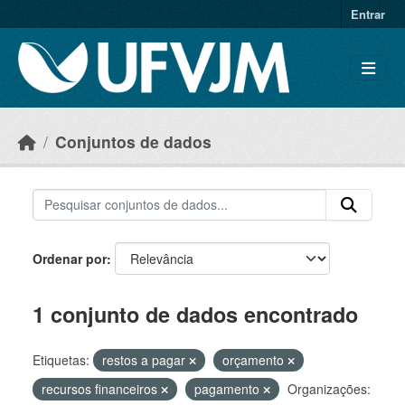
Skip to main content
Entrar
Conjuntos de dados
Ordenar por
1 conjunto de dados encontrado
Etiquetas:
restos a pagar
orçamento
recursos financeiros
pagamento
Organizações: