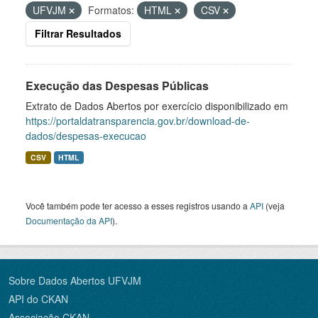
UFVJM
Formatos:
HTML
CSV
Filtrar Resultados
Execução das Despesas Públicas
Extrato de Dados Abertos por exercício disponibilizado em
https://portaldatransparencia.gov.br/download-de-
dados/despesas-execucao
CSV
HTML
Você também pode ter acesso a esses registros usando a
API
(veja
Documentação da API
).
Sobre Dados Abertos UFVJM
API do CKAN
Associação CKAN