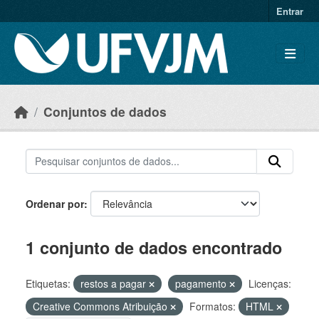
Skip to main content
Entrar
Conjuntos de dados
Ordenar por
1 conjunto de dados encontrado
Etiquetas:
restos a pagar
pagamento
Licenças:
Creative Commons Atribuição
Formatos:
HTML