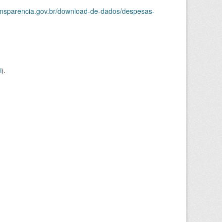
ransparencia.gov.br/download-de-dados/despesas-
I
).