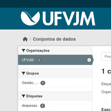
Skip to main content
Conjuntos de dados
Organizações
UFVJM
-
1
1 
Grupos
Gestão,...
-
1
Etique
Organ
Etiquetas
despesas
-
1
Exec