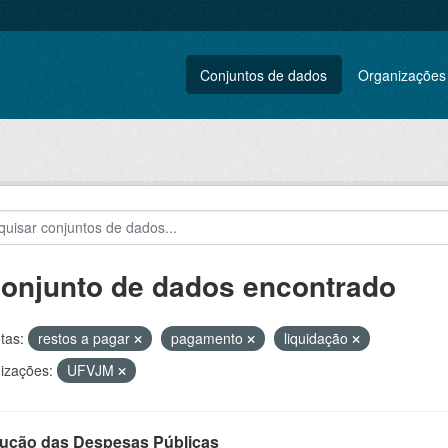
Conjuntos de dados
Organizações
conjunto de dados encontrado
tas:
restos a pagar
pagamento
liquidação
izações:
UFVJM
ução das Despesas Públicas