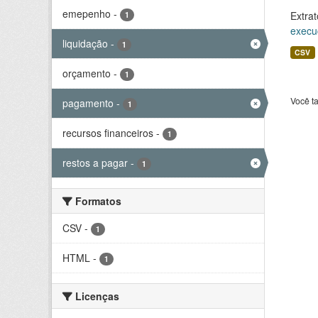
emepenho
-
Extrat
1
execu
liquidação
-
1
CSV
orçamento
-
1
Você t
pagamento
-
1
recursos financeiros
-
1
restos a pagar
-
1
Formatos
CSV
-
1
HTML
-
1
Licenças