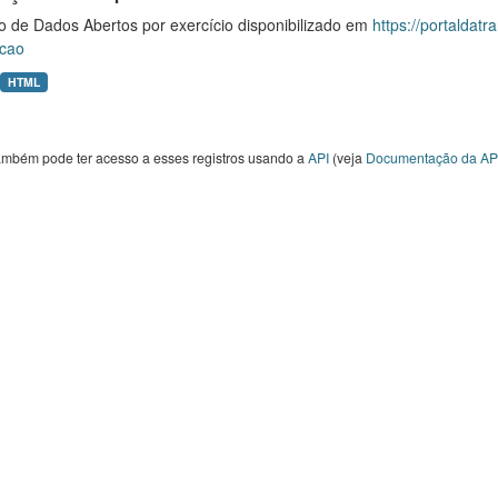
o de Dados Abertos por exercício disponibilizado em
https://portaldat
cao
HTML
ambém pode ter acesso a esses registros usando a
API
(veja
Documentação da AP