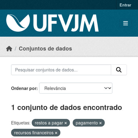
Skip to main content
Entrar
Conjuntos de dados
Ordenar por
1 conjunto de dados encontrado
Etiquetas:
restos a pagar
pagamento
recursos financeiros