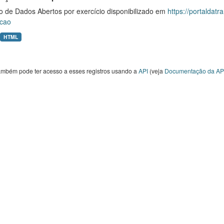
o de Dados Abertos por exercício disponibilizado em
https://portaldat
cao
HTML
ambém pode ter acesso a esses registros usando a
API
(veja
Documentação da AP