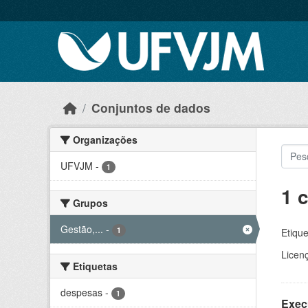
Skip to main content
Conjuntos de dados
Organizações
UFVJM
-
1
1 
Grupos
Gestão,...
-
1
Etique
Licen
Etiquetas
despesas
-
1
Exec