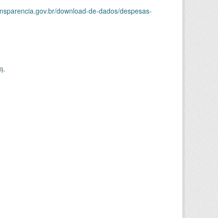
ransparencia.gov.br/download-de-dados/despesas-
I
).