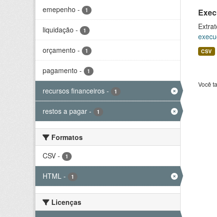
emepenho
-
1
Exec
Extrat
liquidação
-
1
execu
orçamento
-
1
CSV
pagamento
-
1
Você t
recursos financeiros
-
1
restos a pagar
-
1
Formatos
CSV
-
1
HTML
-
1
Licenças