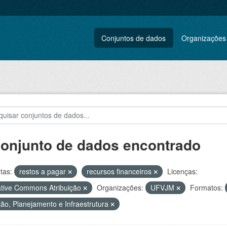
Conjuntos de dados
Organizações
conjunto de dados encontrado
tas:
restos a pagar
recursos financeiros
Licenças:
tive Commons Atribuição
Organizações:
UFVJM
Formatos:
ão, Planejamento e Infraestrutura