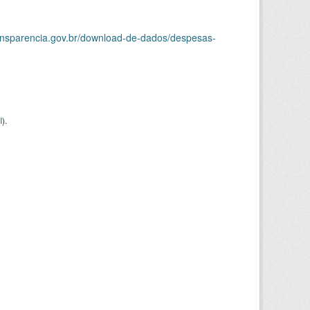
ransparencia.gov.br/download-de-dados/despesas-
I
).