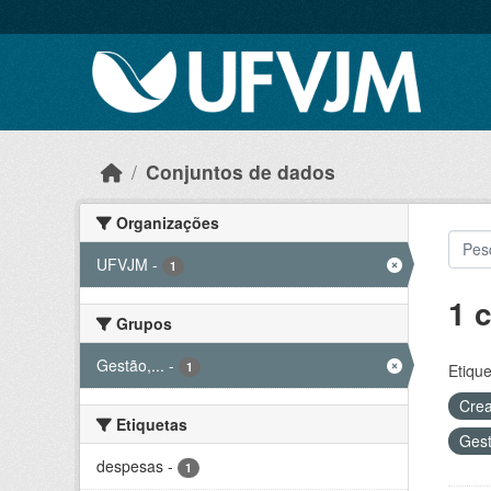
Skip to main content
Conjuntos de dados
Organizações
UFVJM
-
1
1 
Grupos
Gestão,...
-
1
Etique
Crea
Etiquetas
Gest
despesas
-
1