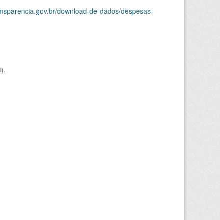
ransparencia.gov.br/download-de-dados/despesas-
I
).