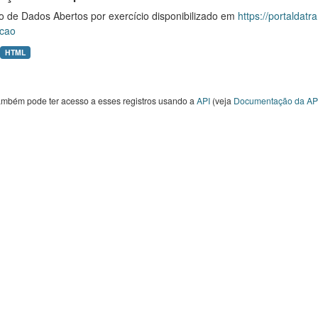
o de Dados Abertos por exercício disponibilizado em
https://portaldat
cao
HTML
ambém pode ter acesso a esses registros usando a
API
(veja
Documentação da AP