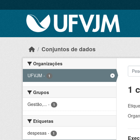
Skip to main content
Conjuntos de dados
Organizações
UFVJM
-
1
1 
Grupos
Gestão,...
-
1
Etique
Organ
Etiquetas
despesas
-
1
Exec