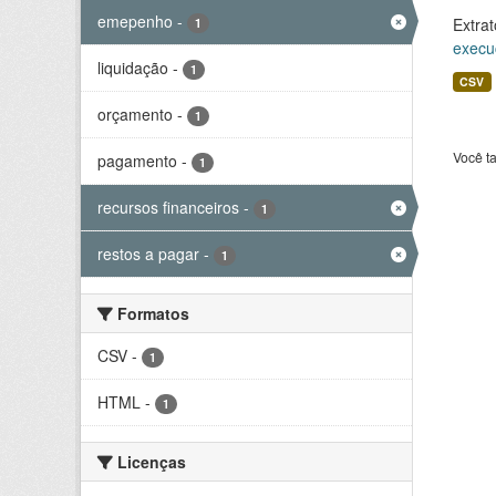
emepenho
-
Extrat
1
execu
liquidação
-
1
CSV
orçamento
-
1
Você t
pagamento
-
1
recursos financeiros
-
1
restos a pagar
-
1
Formatos
CSV
-
1
HTML
-
1
Licenças