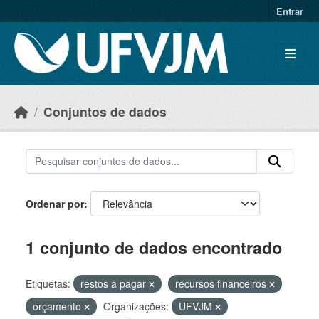
Skip to main content
Entrar
Conjuntos de dados
Ordenar por
1 conjunto de dados encontrado
Etiquetas:
restos a pagar
recursos financeiros
orçamento
Organizações:
UFVJM