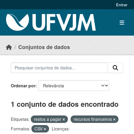
Skip to main content
Entrar
Conjuntos de dados
Ordenar por
1 conjunto de dados encontrado
Etiquetas:
restos a pagar
recursos financeiros
Formatos:
CSV
Licenças: