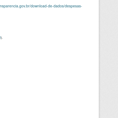
ransparencia.gov.br/download-de-dados/despesas-
I
).