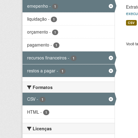
emepenho
-
Extrat
1
execu
liquidação
-
1
CSV
orçamento
-
1
Você t
pagamento
-
1
recursos financeiros
-
1
restos a pagar
-
1
Formatos
CSV
-
1
HTML
-
1
Licenças