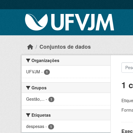
Skip to main content
Conjuntos de dados
Organizações
UFVJM
-
1
1 
Grupos
Gestão,...
-
1
Etique
Forma
Etiquetas
despesas
-
1
Exec