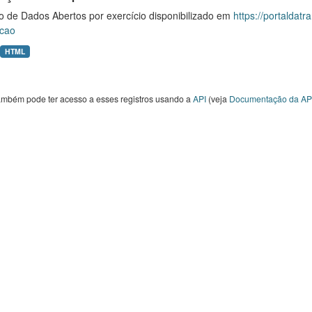
o de Dados Abertos por exercício disponibilizado em
https://portaldat
cao
HTML
ambém pode ter acesso a esses registros usando a
API
(veja
Documentação da AP