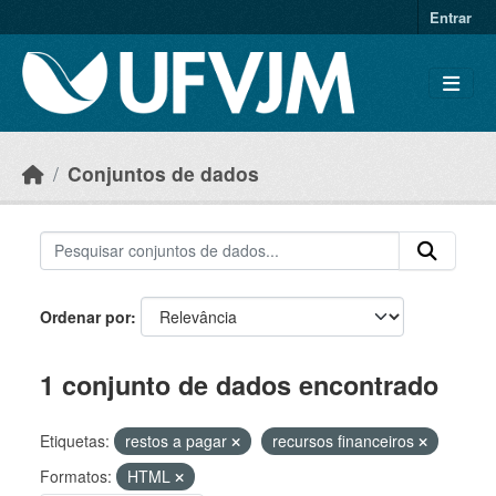
Skip to main content
Entrar
Conjuntos de dados
Ordenar por
1 conjunto de dados encontrado
Etiquetas:
restos a pagar
recursos financeiros
Formatos:
HTML