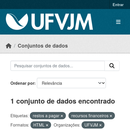
Skip to main content
Entrar
Conjuntos de dados
Ordenar por
1 conjunto de dados encontrado
Etiquetas:
restos a pagar
recursos financeiros
Formatos:
HTML
Organizações:
UFVJM