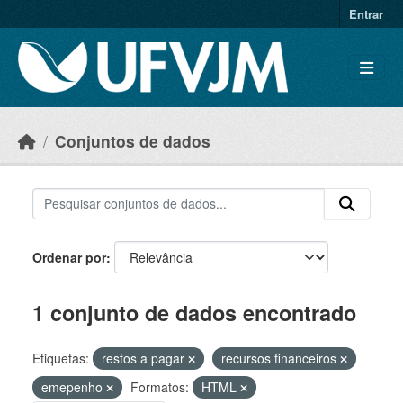
Skip to main content
Entrar
Conjuntos de dados
Ordenar por
1 conjunto de dados encontrado
Etiquetas:
restos a pagar
recursos financeiros
emepenho
Formatos:
HTML