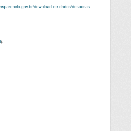
ransparencia.gov.br/download-de-dados/despesas-
I
).