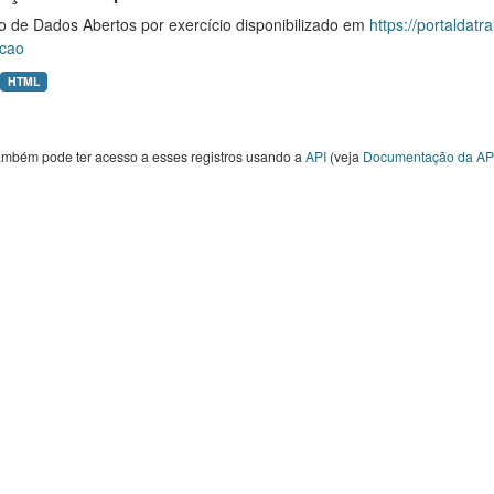
o de Dados Abertos por exercício disponibilizado em
https://portaldat
cao
HTML
ambém pode ter acesso a esses registros usando a
API
(veja
Documentação da AP