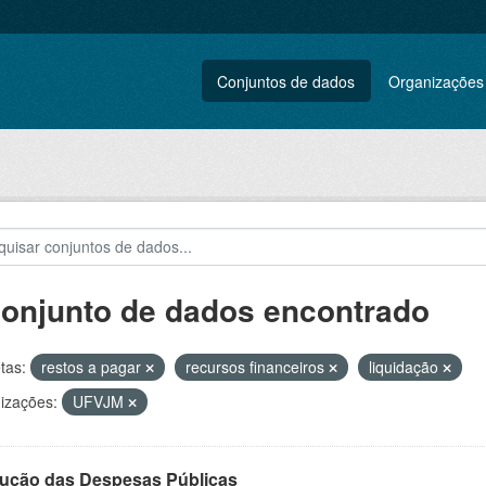
Conjuntos de dados
Organizações
conjunto de dados encontrado
tas:
restos a pagar
recursos financeiros
liquidação
izações:
UFVJM
ução das Despesas Públicas