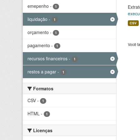
emepenho
-
Extrat
1
execu
liquidação
-
1
CSV
orçamento
-
1
Você t
pagamento
-
1
recursos financeiros
-
1
restos a pagar
-
1
Formatos
CSV
-
1
HTML
-
1
Licenças