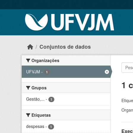
Skip to main content
Conjuntos de dados
Organizações
UFVJM
-
1
1 
Grupos
Gestão,...
-
1
Etique
Organ
Etiquetas
despesas
-
1
Exec