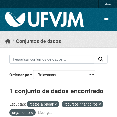
Skip to main content
Entrar
Conjuntos de dados
Ordenar por
1 conjunto de dados encontrado
Etiquetas:
restos a pagar
recursos financeiros
orçamento
Licenças: