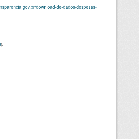
ransparencia.gov.br/download-de-dados/despesas-
I
).