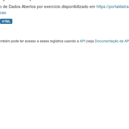
o de Dados Abertos por exercício disponibilizado em
https://portaldat
cao
HTML
ambém pode ter acesso a esses registros usando a
API
(veja
Documentação da AP