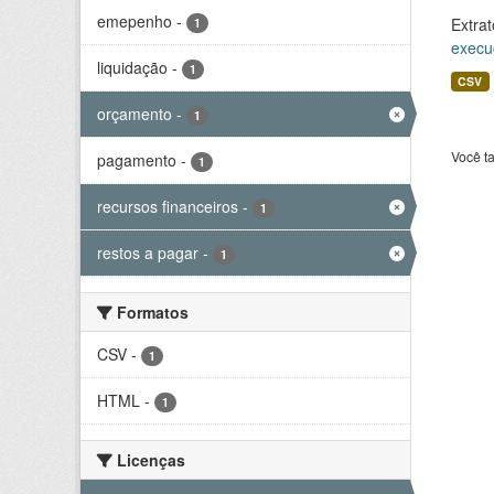
emepenho
-
Extrat
1
execu
liquidação
-
1
CSV
orçamento
-
1
Você t
pagamento
-
1
recursos financeiros
-
1
restos a pagar
-
1
Formatos
CSV
-
1
HTML
-
1
Licenças