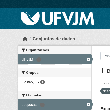
Skip to main content
Conjuntos de dados
Organizações
UFVJM
-
1
1 
Grupos
Gestão,...
-
1
Etique
des
Etiquetas
despesas
-
1
Exec