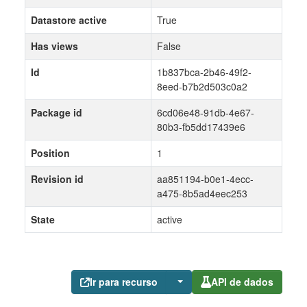
Datastore active
True
Has views
False
Id
1b837bca-2b46-49f2-
8eed-b7b2d503c0a2
Package id
6cd06e48-91db-4e67-
80b3-fb5dd17439e6
Position
1
Revision id
aa851194-b0e1-4ecc-
a475-8b5ad4eec253
State
active
Ir para recurso
API de dados