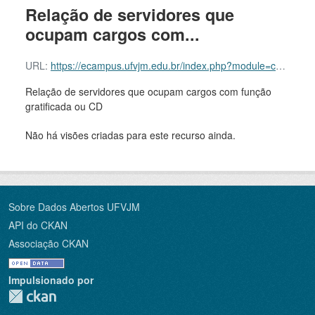
Relação de servidores que
ocupam cargos com...
URL:
https://ecampus.ufvjm.edu.br/index.php?module=common&action=indicadorescsv&idconsulta=50&event=btnProcessaConsulta:click
Relação de servidores que ocupam cargos com função
gratificada ou CD
Não há visões criadas para este recurso ainda.
Sobre Dados Abertos UFVJM
API do CKAN
Associação CKAN
Impulsionado por