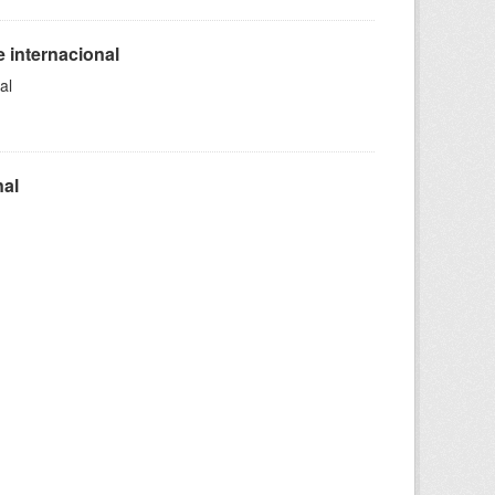
 internacional
al
nal