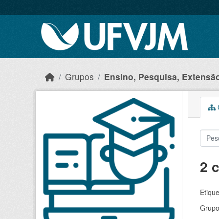
Skip to main content
Grupos
Ensino, Pesquisa, Extensão 
C
2 
Etique
Grupo