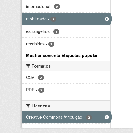
internacional
-
2
mobilidade
-
2
estrangeiros
-
1
recebidos
-
1
Mostrar somente Etiquetas popular
Formatos
CSV
-
2
PDF
-
2
Licenças
Creative Commons Atribuição
-
2