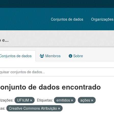
Conjuntos de dados
Organizações
e...
onjuntos de dados
Membros
Sobre
conjunto de dados encontrado
izações:
UFVJM
Etiquetas:
emitidos
ações
ças:
Creative Commons Atribuição