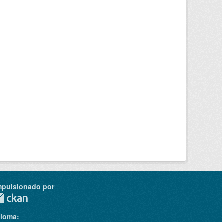
mpulsionado por
dioma