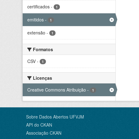
certificados
-
1
emitidos
-
1
extensão
-
1
Formatos
CSV
-
1
Licenças
Creative Commons Atribuição
-
1
Sobre Dados Abertos UFVJM
API do CKAN
Associação CKAN