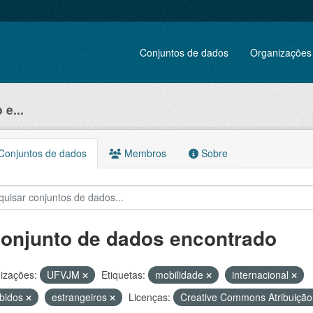
Conjuntos de dados
Organizações
e...
onjuntos de dados
Membros
Sobre
conjunto de dados encontrado
izações:
UFVJM
Etiquetas:
mobilidade
internacional
bidos
estrangeiros
Licenças:
Creative Commons Atribuiçã