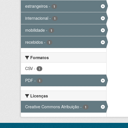
estrangeiros
-
1
internacional
-
1
mobilidade
-
1
recebidos
-
1
Formatos
CSV
-
1
PDF
-
1
Licenças
Creative Commons Atribuição
-
1