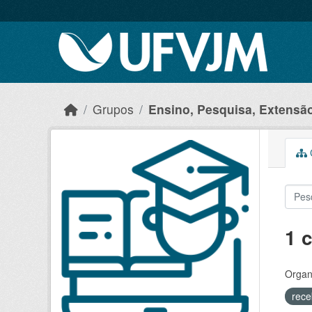
Skip to main content
Grupos
Ensino, Pesquisa, Extensão 
C
1 
Organ
rece