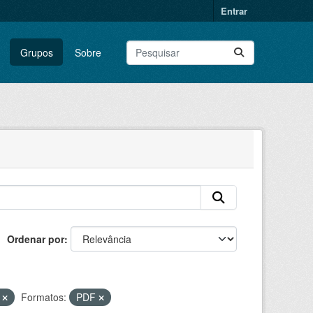
Entrar
Grupos
Sobre
Ordenar por
o
Formatos:
PDF