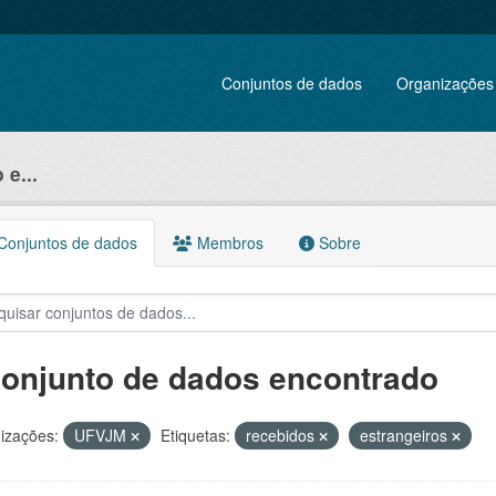
Conjuntos de dados
Organizações
e...
onjuntos de dados
Membros
Sobre
conjunto de dados encontrado
izações:
UFVJM
Etiquetas:
recebidos
estrangeiros