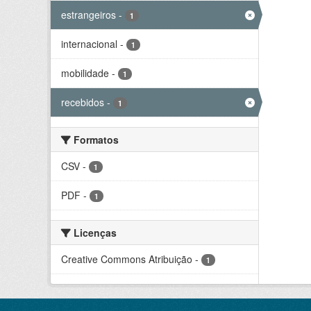
estrangeiros
-
1
internacional
-
1
mobilidade
-
1
recebidos
-
1
Formatos
CSV
-
1
PDF
-
1
Licenças
Creative Commons Atribuição
-
1