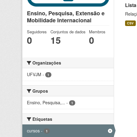
Lista
Ensino, Pesquisa, Extensão e
Relaç
Mobilidade Internacional
CSV
Seguidores
Conjuntos de dados
Membros
0
15
0
Organizações
UFVJM
-
1
Grupos
Ensino, Pesquisa,...
-
1
Etiquetas
cursos
-
1