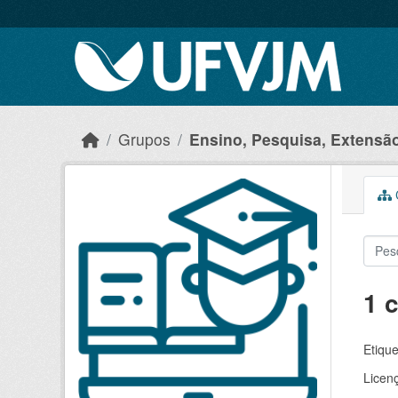
Skip to main content
Grupos
Ensino, Pesquisa, Extensão 
C
1 
Etique
Licen