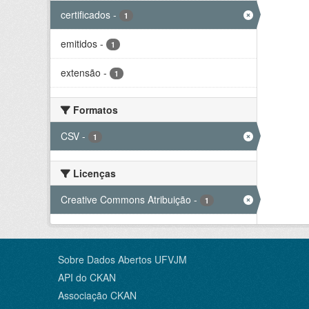
certificados
-
1
emitidos
-
1
extensão
-
1
Formatos
CSV
-
1
Licenças
Creative Commons Atribuição
-
1
Sobre Dados Abertos UFVJM
API do CKAN
Associação CKAN