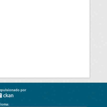
mpulsionado por
dioma