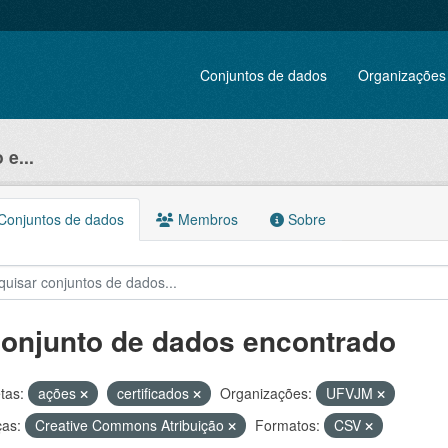
Conjuntos de dados
Organizações
e...
onjuntos de dados
Membros
Sobre
conjunto de dados encontrado
tas:
ações
certificados
Organizações:
UFVJM
ças:
Creative Commons Atribuição
Formatos:
CSV