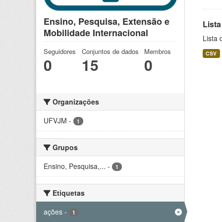
Ensino, Pesquisa, Extensão e
Lista
Mobilidade Internacional
Lista 
Seguidores
Conjuntos de dados
Membros
CSV
0
15
0
Organizações
UFVJM
-
1
Grupos
Ensino, Pesquisa,...
-
1
Etiquetas
ações
-
1