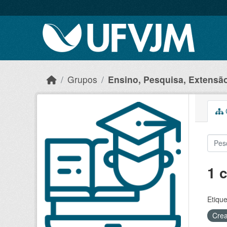
Skip to main content
Grupos
Ensino, Pesquisa, Extensão 
C
1 
Etique
Crea