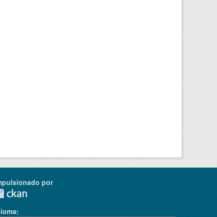
mpulsionado por
dioma