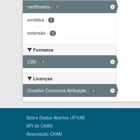
certificados
-
1
emitidos
-
1
extensão
-
1
Formatos
CSV
-
1
Licenças
Creative Commons Atribuição
-
1
Sobre Dados Abertos UFVJM
API do CKAN
Associação CKAN