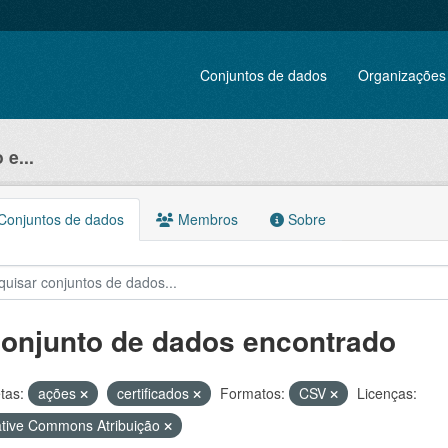
Conjuntos de dados
Organizações
e...
onjuntos de dados
Membros
Sobre
conjunto de dados encontrado
tas:
ações
certificados
Formatos:
CSV
Licenças:
tive Commons Atribuição