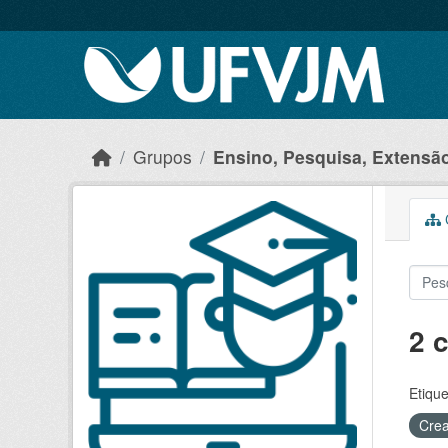
Skip to main content
Grupos
Ensino, Pesquisa, Extensão 
C
2 
Etique
Crea