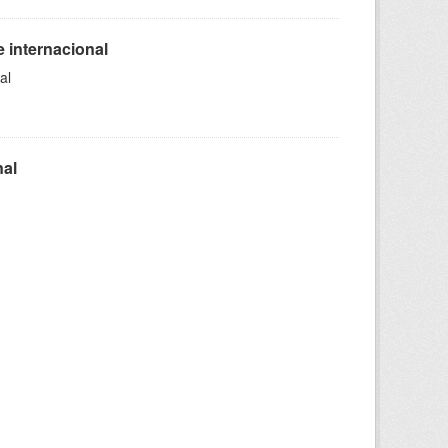
 internacional
al
nal