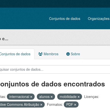
Conjuntos de dados
Organizações
e...
onjuntos de dados
Membros
Sobre
conjuntos de dados encontrados
tas:
internacional
alunos
mobilidade
Licenças:
tive Commons Atribuição
Formatos:
PDF