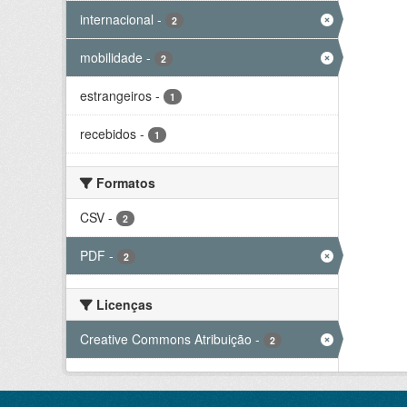
internacional
-
2
mobilidade
-
2
estrangeiros
-
1
recebidos
-
1
Formatos
CSV
-
2
PDF
-
2
Licenças
Creative Commons Atribuição
-
2