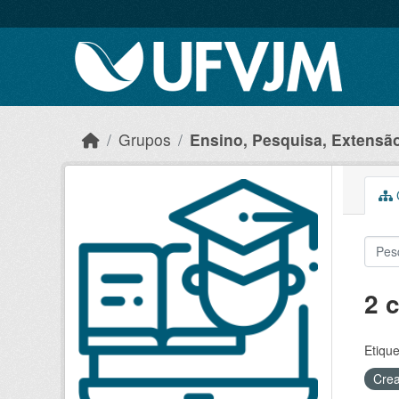
Skip to main content
Grupos
Ensino, Pesquisa, Extensão 
C
2 
Etique
Crea