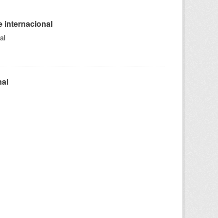
 internacional
al
nal