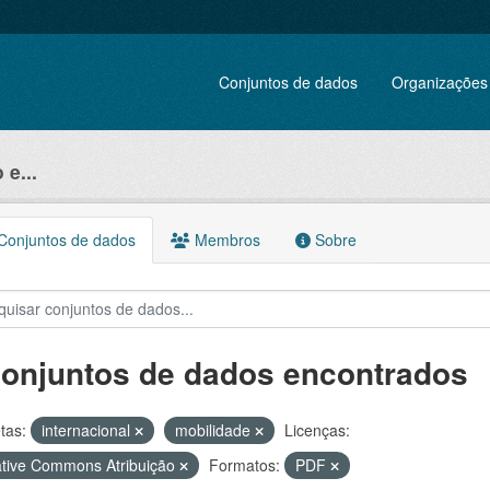
Conjuntos de dados
Organizações
e...
onjuntos de dados
Membros
Sobre
conjuntos de dados encontrados
tas:
internacional
mobilidade
Licenças:
tive Commons Atribuição
Formatos:
PDF