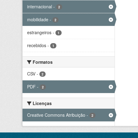
internacional
-
2
mobilidade
-
2
estrangeiros
-
1
recebidos
-
1
Formatos
CSV
-
2
PDF
-
2
Licenças
Creative Commons Atribuição
-
2