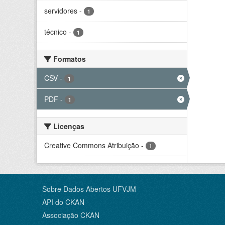
servidores
-
1
técnico
-
1
Formatos
CSV
-
1
PDF
-
1
Licenças
Creative Commons Atribuição
-
1
Sobre Dados Abertos UFVJM
API do CKAN
Associação CKAN