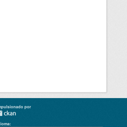
mpulsionado por
dioma