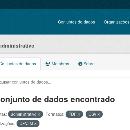
Conjuntos de dados
Organizações
administrativo
onjuntos de dados
Membros
Sobre
conjunto de dados encontrado
tas:
administrativo
Formatos:
PDF
CSV
izações:
UFVJM