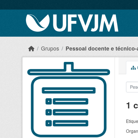
Skip to main content
Grupos
Pessoal docente e técnico-
C
1 
Etique
Organ