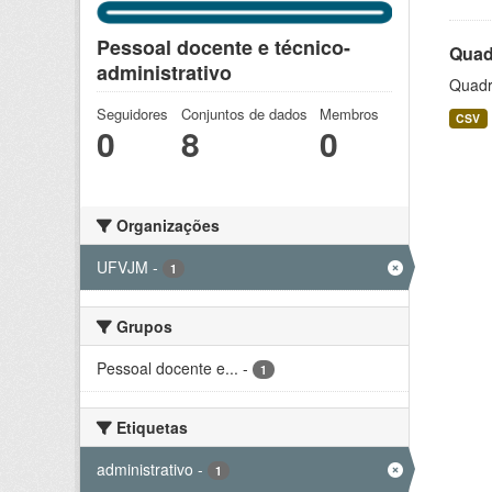
Pessoal docente e técnico-
Quadr
administrativo
Quadro
Seguidores
Conjuntos de dados
Membros
CSV
0
8
0
Organizações
UFVJM
-
1
Grupos
Pessoal docente e...
-
1
Etiquetas
administrativo
-
1