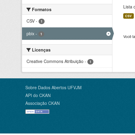
Lista 
Formatos
CSV
CSV
-
1
pbix
-
1
Você t
Licenças
Creative Commons Atribuição
-
1
Sobre Dados Abertos UFVJM
API do CKAN
Associação CKAN