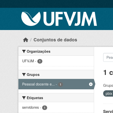
Skip to main content
Conjuntos de dados
Organizações
UFVJM
-
1
1 
Grupos
Pessoal docente e...
-
1
Grupo
pbi
Etiquetas
servidores
-
1
Serv