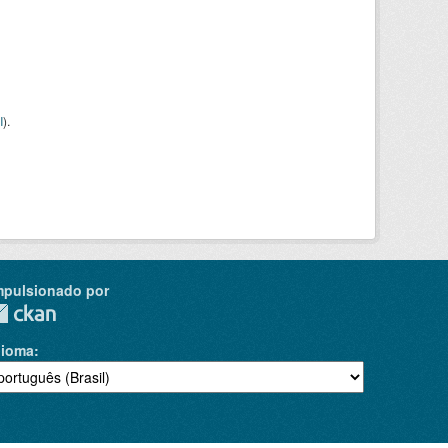
I
).
mpulsionado por
dioma