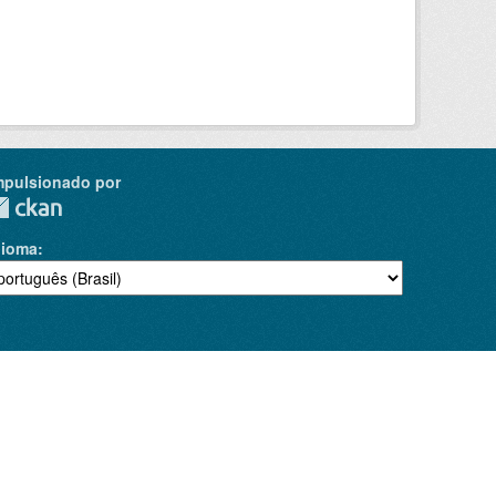
mpulsionado por
dioma