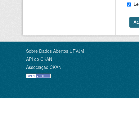
Le
Ac
Sobre Dados Abertos UFVJM
API do CKAN
Associação CKAN