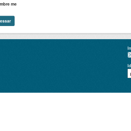
mbre me
essar
I
I