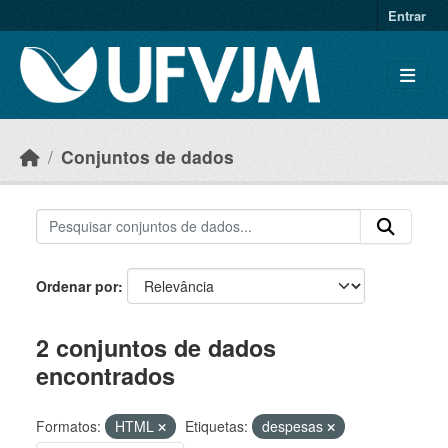
Skip to main content
Entrar
Conjuntos de dados
Ordenar por
2 conjuntos de dados
encontrados
Formatos:
HTML
Etiquetas:
despesas