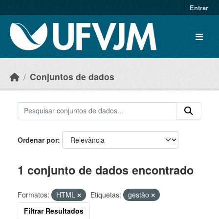
Skip to main content
Entrar
Conjuntos de dados
Ordenar por
1 conjunto de dados encontrado
Formatos:
HTML
Etiquetas:
gestão
Filtrar Resultados