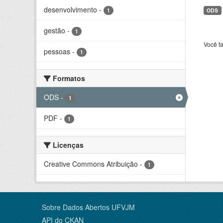
desenvolvimento
-
1
ODS
gestão
-
1
Você t
pessoas
-
1
Formatos
ODS
-
1
PDF
-
1
Licenças
Creative Commons Atribuição
-
1
Sobre Dados Abertos UFVJM
API do CKAN