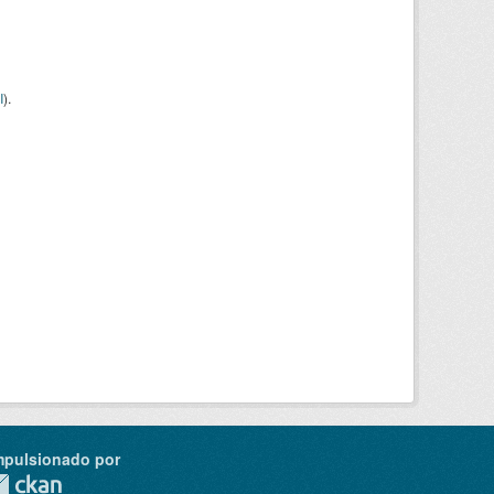
I
).
mpulsionado por