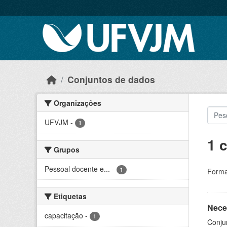
Skip to main content
Conjuntos de dados
Organizações
UFVJM
-
1
1 
Grupos
Pessoal docente e...
-
1
Forma
Etiquetas
Nece
capacitação
-
1
Conju