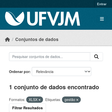
Skip to main content
Entrar
Conjuntos de dados
Ordenar por
1 conjunto de dados encontrado
Formatos:
XLSX
Etiquetas:
gestão
Filtrar Resultados