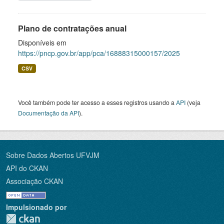
Plano de contratações anual
Disponíveis em
https://pncp.gov.br/app/pca/16888315000157/2025
CSV
Você também pode ter acesso a esses registros usando a
API
(veja
Documentação da API
).
Sobre Dados Abertos UFVJM
API do CKAN
Associação CKAN
Impulsionado por