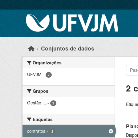
Skip to main content
Conjuntos de dados
Organizações
UFVJM
-
2
2 
Grupos
Gestão,...
-
2
Etique
Etiquetas
Plan
contratos
-
2
Dispo