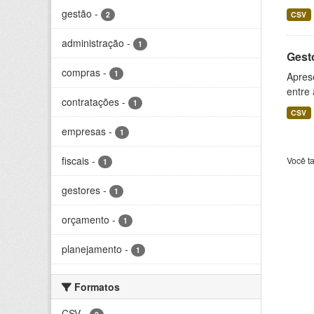
gestão
-
2
CSV
administração
-
1
Gesto
compras
-
1
Aprese
entre
contratações
-
1
CSV
empresas
-
1
fiscais
-
Você t
1
gestores
-
1
orçamento
-
1
planejamento
-
1
Formatos
CSV
-