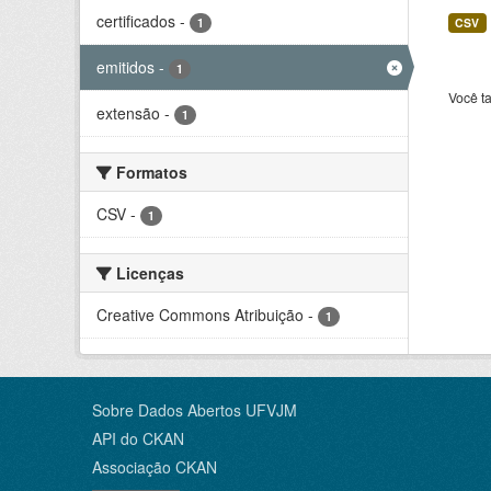
certificados
-
1
CSV
emitidos
-
1
Você t
extensão
-
1
Formatos
CSV
-
1
Licenças
Creative Commons Atribuição
-
1
Sobre Dados Abertos UFVJM
API do CKAN
Associação CKAN