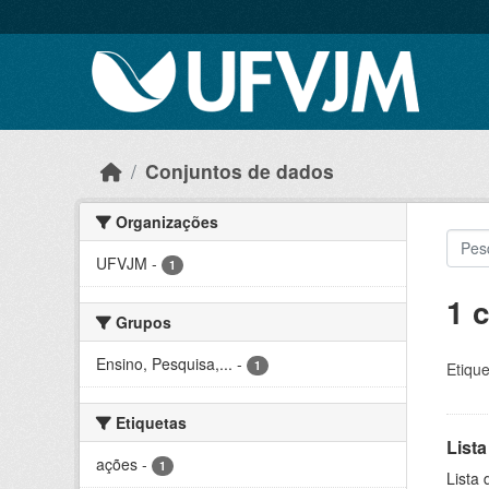
Skip to main content
Conjuntos de dados
Organizações
UFVJM
-
1
1 
Grupos
Ensino, Pesquisa,...
-
1
Etique
Etiquetas
Lista
ações
-
1
Lista 