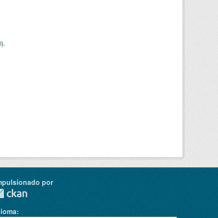
I
).
mpulsionado por
dioma