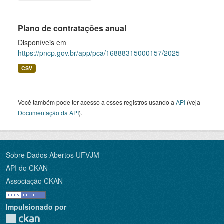
Plano de contratações anual
Disponíveis em
https://pncp.gov.br/app/pca/16888315000157/2025
CSV
Você também pode ter acesso a esses registros usando a
API
(veja
Documentação da API
).
Sobre Dados Abertos UFVJM
API do CKAN
Associação CKAN
Impulsionado por