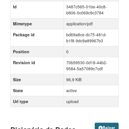
Id
3487c565-01be-40c8-
b806-0c069c9c3784
Mimetype
application/pdf
Package id
bd69a8ce-dc75-481d-
b1f8-9dc9a89967b3
Position
0
Revision id
70b59530-0d18-44b2-
9584-5a57089c7cdf
Size
96,9 KiB
State
active
Url type
upload
Baixar