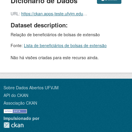
Dicionário de Dados
URL:
https://ckan.apps-teste.ufvjm.edu.br/dataset/bd69a8ce-dc75-481d-b1f8-9dc9a89967b3/resource/3487c565-01be-40c8-b806-0c069c9c3784/download/dicionario-de-dados-bolsas-de-extensao.pdf
Dataset description:
Relação de beneficiários de bolsas de extensão
Fonte:
Lista de beneficiários de bolsas de extensão
Não há visões criadas para este recurso ainda.
Sobre Dados Abertos UFVJM
API do CKAN
Associação CKAN
Impulsionado por