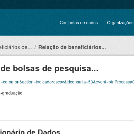
Conjuntos de dados
Organizações
ficiários de...
Relação de beneficiários...
 de bolsas de pesquisa...
le=common&action=indicadorescsv&idconsulta=53&event=btnProcessaCo
ós-graduação
ionário de Dados