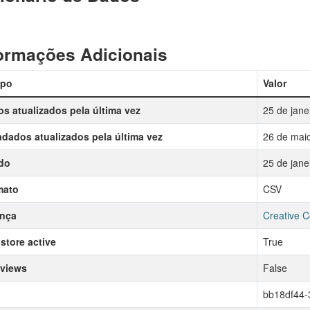
ormações Adicionais
po
Valor
s atualizados pela última vez
25 de jane
dados atualizados pela última vez
26 de mai
do
25 de jane
mato
CSV
ença
Creative C
store active
True
 views
False
bb18df44-