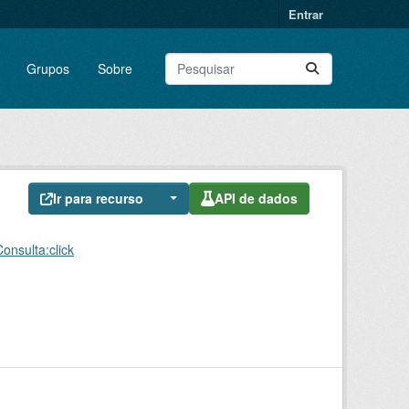
Entrar
Grupos
Sobre
Ir para recurso
API de dados
nsulta:click