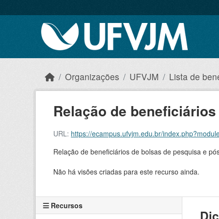
Skip to main content
Organizações
UFVJM
Lista de bene
Relação de beneficiários
URL:
https://ecampus.ufvjm.edu.br/index.php?modu
Relação de beneficiários de bolsas de pesquisa e p
Não há visões criadas para este recurso ainda.
Recursos
Dic