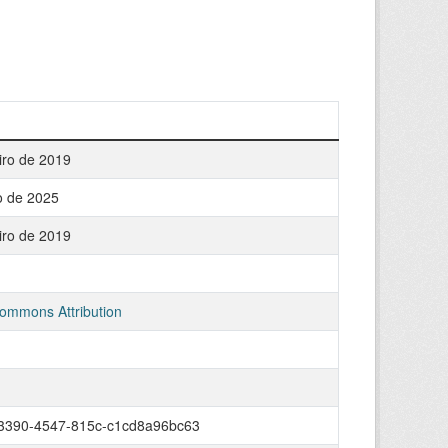
iro de 2019
o de 2025
iro de 2019
ommons Attribution
3390-4547-815c-c1cd8a96bc63