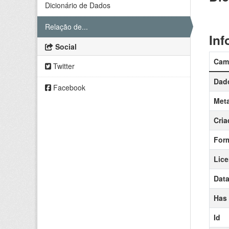
Dicionário de Dados
Relação de...
Inf
Social
Cam
Twitter
Dado
Facebook
Meta
Cria
For
Lic
Data
Has
Id