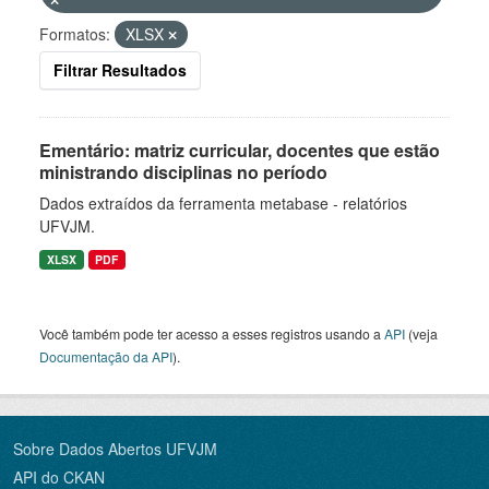
Formatos:
XLSX
Filtrar Resultados
Ementário: matriz curricular, docentes que estão
ministrando disciplinas no período
Dados extraídos da ferramenta metabase - relatórios
UFVJM.
XLSX
PDF
Você também pode ter acesso a esses registros usando a
API
(veja
Documentação da API
).
Sobre Dados Abertos UFVJM
API do CKAN