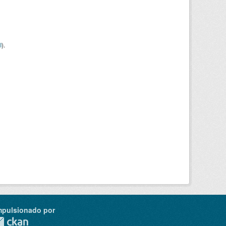
I
).
mpulsionado por