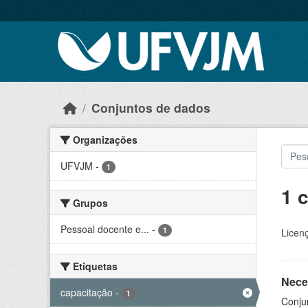
Skip to main content
Conjuntos de dados
Organizações
UFVJM
-
1
1 
Grupos
Pessoal docente e...
-
1
Licen
Etiquetas
Nece
capacitação
-
1
Conju