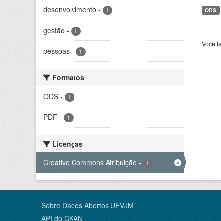
desenvolvimento
-
1
ODS
gestão
-
1
Você t
pessoas
-
1
Formatos
ODS
-
1
PDF
-
1
Licenças
Creative Commons Atribuição
-
1
Sobre Dados Abertos UFVJM
API do CKAN