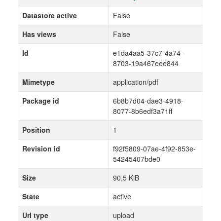
Datastore active
False
Has views
False
Id
e1da4aa5-37c7-4a74-
8703-19a467eee844
Mimetype
application/pdf
Package id
6b8b7d04-dae3-4918-
8077-8b6edf3a71ff
Position
1
Revision id
f92f5809-07ae-4f92-853e-
54245407bde0
Size
90,5 KiB
State
active
Url type
upload