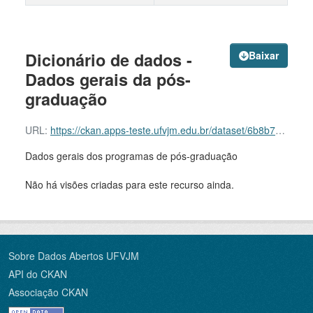
Dicionário de dados -
Baixar
Dados gerais da pós-
graduação
URL:
https://ckan.apps-teste.ufvjm.edu.br/dataset/6b8b7d04-dae3-4918-8077-8b6edf3a71ff/resource/e1da4aa5-37c7-4a74-8703-19a467eee844/download/dicionario-de-dados-ppgs-dados-gerais-2019-2021.pdf
Dados gerais dos programas de pós-graduação
Não há visões criadas para este recurso ainda.
Sobre Dados Abertos UFVJM
API do CKAN
Associação CKAN