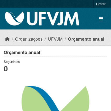
Skip to main content
Entrar
Organizações
UFVJM
Orçamento anual
Orçamento anual
Seguidores
0