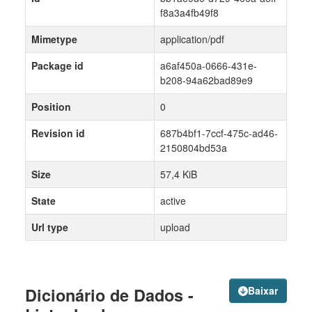
f8a3a4fb49f8
Mimetype
application/pdf
Package id
a6af450a-0666-431e-
b208-94a62bad89e9
Position
0
Revision id
687b4bf1-7ccf-475c-ad46-
2150804bd53a
Size
57,4 KiB
State
active
Url type
upload
Dicionário de Dados -
Baixar