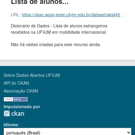
Lista de alunos...
URL:
https://ckan.apps-teste.ufvjm.edu.br/dataset/a6af450a-0666-431e-b208-94a62bad89e9/resource/bb1ae9d0-d729-400a-a6ff-f8a3a4fb49f8/download/dicionario-de-dados-lista-de-alunos-estrangeiros-que-foram-recebidos-em-mobilidade-internacional.pdf
Dicionário de Dados - Lista de alunos estrangeiros
recebidos na UFVJM em mobilidade internacional
Não há visões criadas para este recurso ainda.
Sobre Dados Abertos UFVJM
API do CKAN
Associação CKAN
Impulsionado por
Idioma