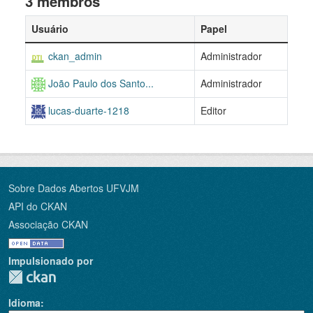
3 membros
Usuário
Papel
ckan_admin
Administrador
João Paulo dos Santo...
Administrador
lucas-duarte-1218
Editor
Sobre Dados Abertos UFVJM
API do CKAN
Associação CKAN
Impulsionado por
Idioma