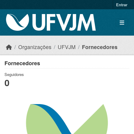
Skip to main content
Entrar
Organizações
UFVJM
Fornecedores
Fornecedores
Seguidores
0