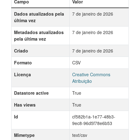
Campo
Valor
Dados atualizados pela
7 de janeiro de 2026
última vez
Metadados atualizados
7 de janeiro de 2026
pela última vez
Criado
7 de janeiro de 2026
Formato
CSV
Licença
Creative Commons
Atribuição
Datastore active
True
Has views
True
Id
cf582b1a-1e77-48b3-
9ec8-96d5f78e6b53
Mimetype
text/csv