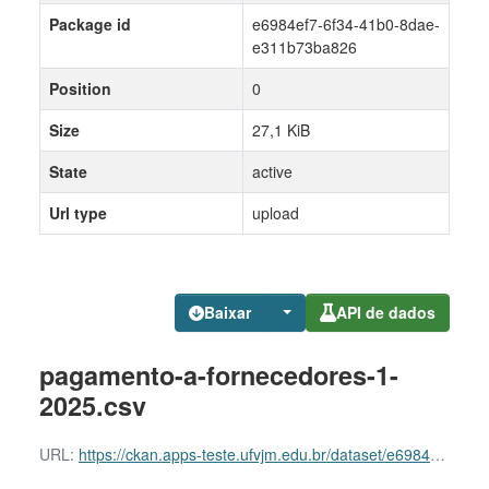
Package id
e6984ef7-6f34-41b0-8dae-
e311b73ba826
Position
0
Size
27,1 KiB
State
active
Url type
upload
Baixar
API de dados
pagamento-a-fornecedores-1-
2025.csv
URL:
https://ckan.apps-teste.ufvjm.edu.br/dataset/e6984ef7-6f34-41b0-8dae-e311b73ba826/resource/cf582b1a-1e77-48b3-9ec8-96d5f78e6b53/download/pagamento-a-fornecedores-1-2025.csv