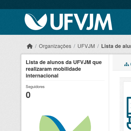
Skip to main content
Organizações
UFVJM
Lista de al
Lista de alunos da UFVJM que
C
realizaram mobilidade
internacional
Seguidores
0