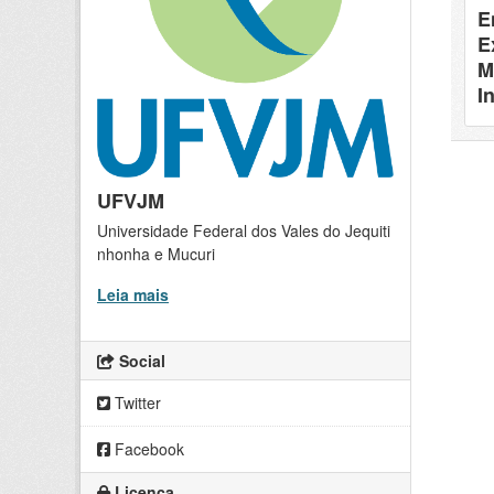
E
E
M
I
UFVJM
Universidade Federal dos Vales do Jequiti
nhonha e Mucuri
Leia mais
Social
Twitter
Facebook
Licença